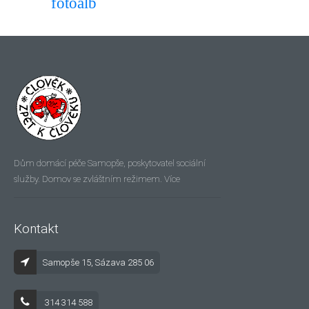
fotoalb
Dům domácí péče Samopše, poskytovatel sociální
Více
služby. Domov se zvláštním režimem.
Kontakt
Samopše 15, Sázava 285 06
314 314 588