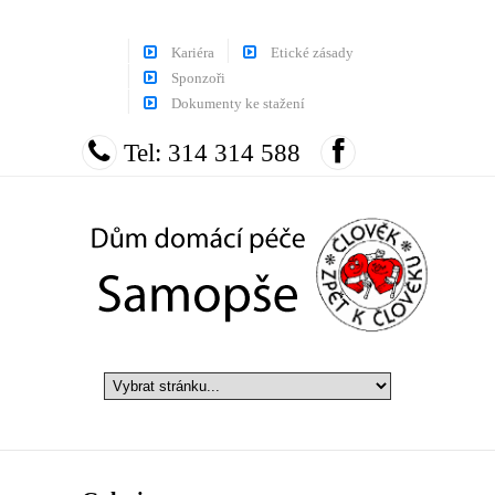
Kariéra
Etické zásady
Sponzoři
Dokumenty ke stažení
Tel: 314 314 588