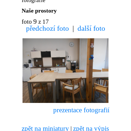
Naše prostory
9
foto
z 17
předchozí foto
další foto
|
prezentace fotografií
zpět na miniatury
zpět na výpis
|