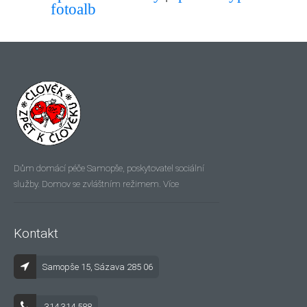
fotoalb
Dům domácí péče Samopše, poskytovatel sociální
Více
služby. Domov se zvláštním režimem.
Kontakt
Samopše 15, Sázava 285 06
314 314 588