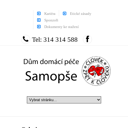
Kariéra
Etické zásady
Sponzoři
Dokumenty ke stažení
Tel: 314 314 588